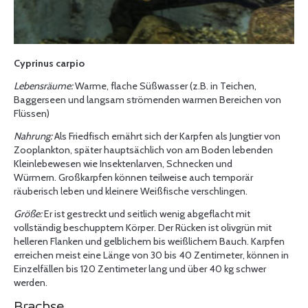
Cyprinus carpio
Lebensräume:
Warme, flache Süßwasser (z.B. in Teichen,
Baggerseen und langsam strömenden warmen Bereichen von
Flüssen)
Nahrung:
Als Friedfisch ernährt sich der Karpfen als Jungtier von
Zooplankton, später hauptsächlich von am Boden lebenden
Kleinlebewesen wie Insektenlarven, Schnecken und
Würmern. Großkarpfen können teilweise auch temporär
räuberisch leben und kleinere Weißfische verschlingen.
Größe:
Er ist
gestreckt und seitlich wenig abgeflacht mit
vollständig beschupptem Körper. Der Rücken ist olivgrün mit
helleren Flanken und gelblichem bis weißlichem Bauch. Karpfen
erreichen meist eine Länge von 30 bis 40 Zentimeter, können in
Einzelfällen bis 120 Zentimeter lang und über 40 kg schwer
werden.
Brachse