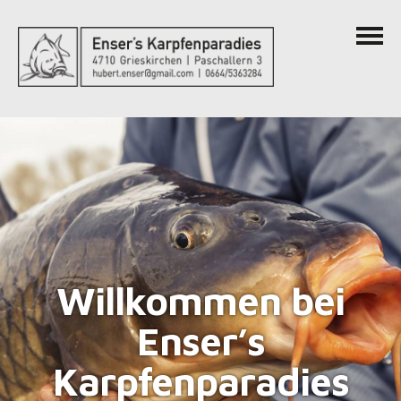
Willkommen bei
Enser’s
Karpfenparadies